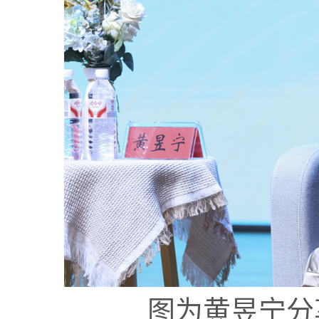
图为
黄昱宁
分