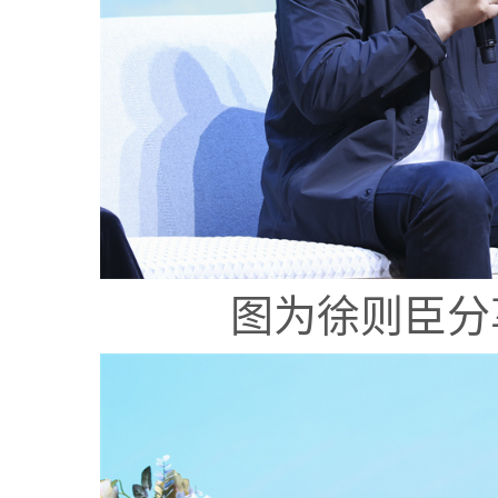
图为徐则臣分