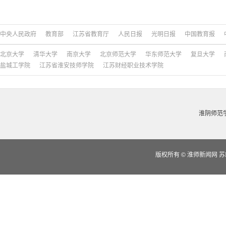
中央人民政府
教育部
江苏省教育厅
人民日报
光明日报
中国教育报
北京大学
清华大学
南京大学
北京师范大学
华东师范大学
复旦大学
盐城工学院
江苏省淮安技师学院
江苏财经职业技术学院
淮阴师范
版权所有
©
淮师新闻网 苏IC