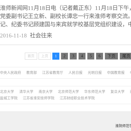
淮师新闻网11月18日电（记者戴正东）11月18日下
党委副书记王立新、副校长谭忠一行来淮师考察交流
记、纪委书记顾建国与来宾就学校基层党组织建设，中层
2016-11-18
社会往来
2
3
4
5
6
下页
尾页
首页
上页
1
中央人民政府
教育部
江苏省教育厅
人民日报
光明日报
中国教育报
北京大学
清华大学
南京大学
北京师范大学
华东师范大学
复旦大学
盐城工学院
江苏省淮安技师学院
江苏财经职业技术学院
淮阴师范