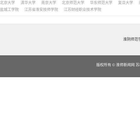
北京大学
清华大学
南京大学
北京师范大学
华东师范大学
复旦大学
盐城工学院
江苏省淮安技师学院
江苏财经职业技术学院
淮阴师范
版权所有
©
淮师新闻网 苏IC