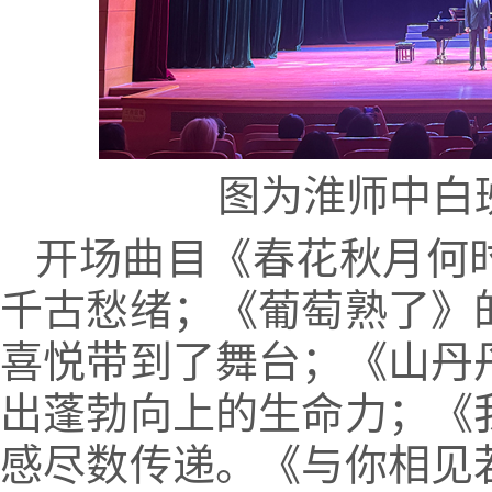
图为淮师中白
开场曲目《春花秋月何
千古愁绪；《葡萄熟了》
喜悦带到了舞台；《山丹
出蓬勃向上的生命力；《
感尽数传递。《与你相见