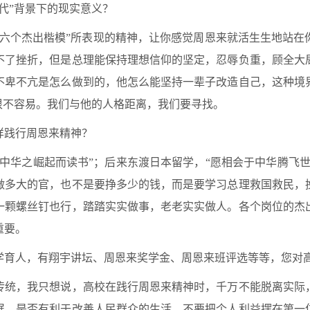
代”背景下的现实意义？
“六个杰出楷模”所表现的精神，让你感觉周恩来就活生生地站在
不了挫折，但是总理能保持理想信仰的坚定，忍辱负重，顾全大
不卑不亢是怎么做到的，他怎么能坚持一辈子改造自己，这种境
很不容易。我们与他的人格距离，我们要寻找。
样践行周恩来精神？
中华之崛起而读书”；后来东渡日本留学，“愿相会于中华腾飞
做多大的官，也不是要挣多少的钱，而是要学习总理救国救民，
一颗螺丝钉也行，踏踏实实做事，老老实实做人。各个岗位的杰
重要。
学育人，有翔宇讲坛、周恩来奖学金、周恩来班评选等等，您对
传统，我只想说，高校在践行周恩来精神时，千万不能脱离实际
展，是否有利于改善人民群众的生活。不要把个人利益摆在第一