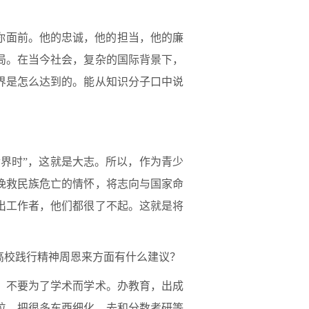
你面前。他的忠诚，他的担当，他的廉
局。在当今社会，复杂的国际背景下，
界是怎么达到的。能从知识分子口中说
世界时”，这就是大志。所以，作为青少
挽救民族危亡的情怀，将志向与国家命
出工作者，他们都很了不起。这就是将
高校践行精神周恩来方面有什么建议？
，不要为了学术而学术。办教育，出成
位，把很多东西细化，去和分数考研等