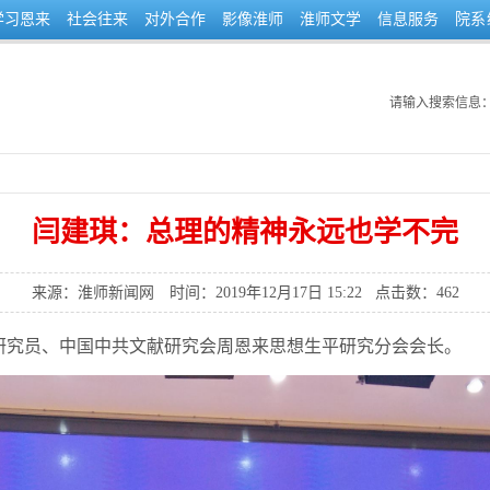
学习恩来
社会往来
对外合作
影像淮师
淮师文学
信息服务
院系
请输入搜索信息
闫建琪：总理的精神永远也学不完
来源：淮师新闻网
时间：2019年12月17日 15:22
点击数：
462
研究员、中国中共文献研究会周恩来思想生平研究分会会长。