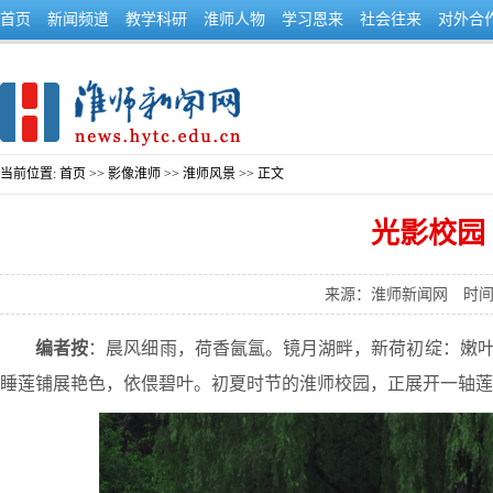
首页
新闻频道
教学科研
淮师人物
学习恩来
社会往来
对外合
当前位置:
首页
>>
影像淮师
>>
淮师风景
>> 正文
光影校园 
来源：淮师新闻网
时间：
编者按
：
晨风细雨，荷香氤氲。镜月湖畔，新荷初绽：嫩
睡莲铺展艳色，依偎碧叶。初夏时节的淮师校园，正展开一轴莲