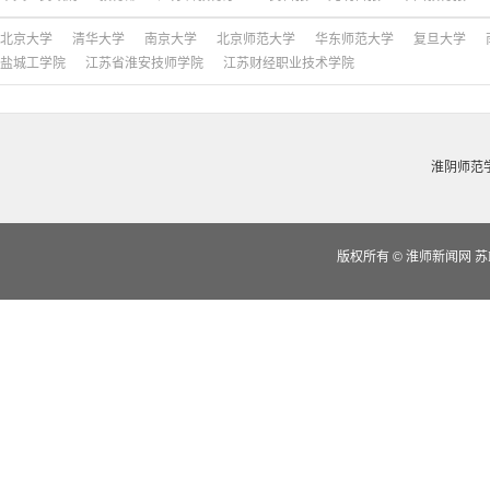
北京大学
清华大学
南京大学
北京师范大学
华东师范大学
复旦大学
盐城工学院
江苏省淮安技师学院
江苏财经职业技术学院
淮阴师范
版权所有
©
淮师新闻网 苏IC