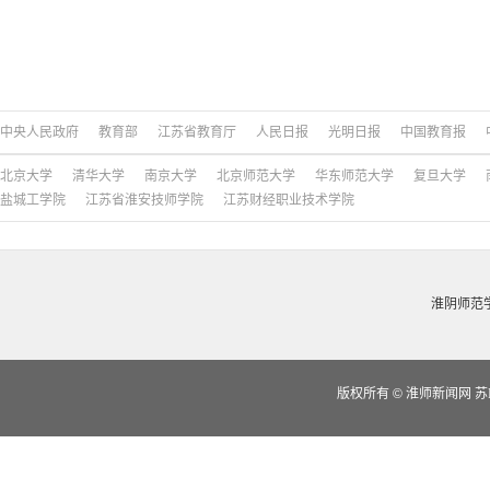
中央人民政府
教育部
江苏省教育厅
人民日报
光明日报
中国教育报
北京大学
清华大学
南京大学
北京师范大学
华东师范大学
复旦大学
盐城工学院
江苏省淮安技师学院
江苏财经职业技术学院
淮阴师范
版权所有
©
淮师新闻网 苏IC