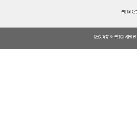
淮阴师范
版权所有
©
淮师新闻网 苏IC