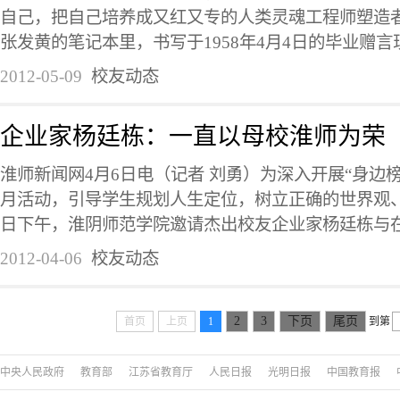
自己，把自己培养成又红又专的人类灵魂工程师塑造
张发黄的笔记本里，书写于1958年4月4日的毕业赠言现
2012-05-09
校友动态
企业家杨廷栋：一直以母校淮师为荣
淮师新闻网4月6日电（记者 刘勇）为深入开展“身边
月活动，引导学生规划人生定位，树立正确的世界观、
日下午，淮阴师范学院邀请杰出校友企业家杨廷栋与在校
2012-04-06
校友动态
2
3
下页
尾页
首页
上页
1
到第
中央人民政府
教育部
江苏省教育厅
人民日报
光明日报
中国教育报