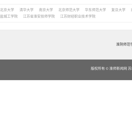
北京大学
清华大学
南京大学
北京师范大学
华东师范大学
复旦大学
盐城工学院
江苏省淮安技师学院
江苏财经职业技术学院
淮阴师范
版权所有
©
淮师新闻网 苏IC