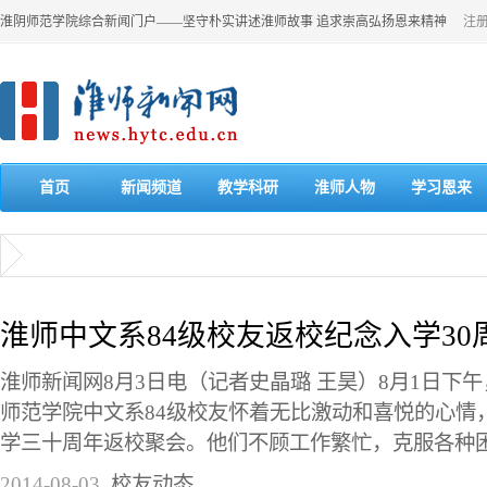
淮阴师范学院综合新闻门户——坚守朴实讲述淮师故事 追求崇高弘扬恩来精神
注
首页
新闻频道
教学科研
淮师人物
学习恩来
淮师中文系84级校友返校纪念入学30
淮师新闻网8月3日电（记者史晶璐 王昊）8月1日下午
师范学院中文系84级校友怀着无比激动和喜悦的心情
学三十周年返校聚会。他们不顾工作繁忙，克服各种困难
2014-08-03
校友动态