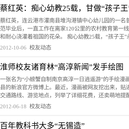
蔡红英：痴心幼教25载，甘做“孩子王
蔡红英，连云港市灌南县堆沟港镇中心幼儿园的一名普
范毕业后，一直工作在离家120公里的农村教育第一线
和耐心浇灌着祖国的花朵。 痴心幼教25载，“孩子王”永不
2012-10-06
校友动态
淮师校友诸育林“高淳新闻”发手绘图
一张名为“小螃蟹自制南京高淳一日逍遥游”的手绘漫
县的新浪官方微博上。最近，漫画被网友挖出来，贴
交通路线、游览地点，列举了详细花费，还卖萌地提醒“不
2012-06-18
校友动态
百年教科书大多“无锡造”