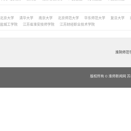
北京大学
清华大学
南京大学
北京师范大学
华东师范大学
复旦大学
盐城工学院
江苏省淮安技师学院
江苏财经职业技术学院
淮阴师范
版权所有
©
淮师新闻网 苏IC