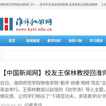
淮阴师范学院综合新闻门户——坚守朴实讲述淮师故事 追求崇高弘扬恩来精神
注
首页
新闻频道
教学科研
淮师人物
学习恩来
【中国新闻网】校友王保林教授回淮师
近日，淮阴师范学院物电学院“勤学 修德 明辨 笃实”
享会举行。王保林教授以赵恒的《劝学诗》导入主题
情实感，让同学们明白了“下得苦功夫，求得真学问”的道
2019-04-30
记者专访