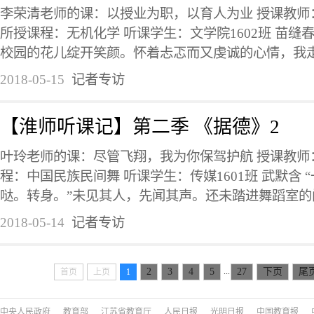
李荣清老师的课：以授业为职，以育人为业 授课教师
所授课程：无机化学 听课学生：文学院1602班 苗缝
校园的花儿绽开笑颜。怀着忐忑而又虔诚的心情，我走进
2018-05-15
记者专访
【淮师听课记】第二季 《据德》2
叶玲老师的课：尽管飞翔，我为你保驾护航 授课教师：
程：中国民族民间舞 听课学生：传媒1601班 武默含
哒。转身。”未见其人，先闻其声。还未踏进舞蹈室的门
2018-05-14
记者专访
...
2
3
4
5
27
下页
尾
首页
上页
1
中央人民政府
教育部
江苏省教育厅
人民日报
光明日报
中国教育报